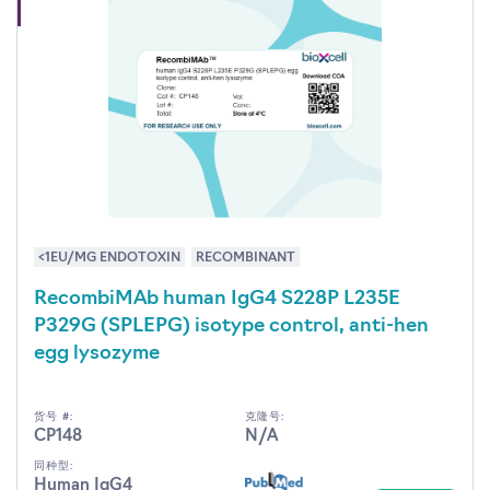
<1EU/MG ENDOTOXIN
RECOMBINANT
RecombiMAb human IgG4 S228P L235E
P329G (SPLEPG) isotype control, anti-hen
egg lysozyme
货号 #:
克隆号:
CP148
N/A
同种型:
Human IgG4