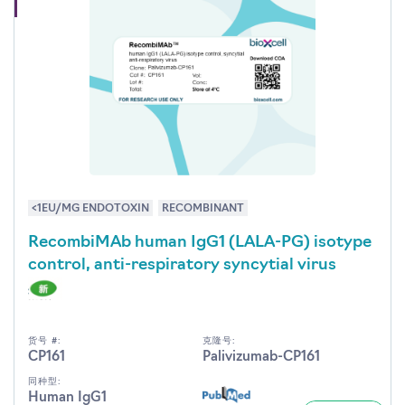
<1EU/MG ENDOTOXIN
RECOMBINANT
RecombiMAb human IgG1 (LALA-PG) isotype
control, anti-respiratory syncytial virus
货号 #:
克隆号:
CP161
Palivizumab-CP161
同种型:
Human IgG1