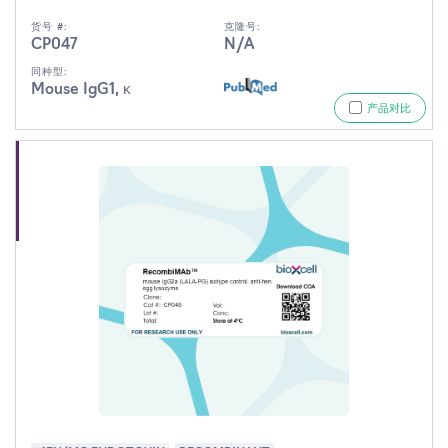
货号 #:
克隆号:
CP047
N/A
同种型:
Mouse IgG1, κ
产品对比