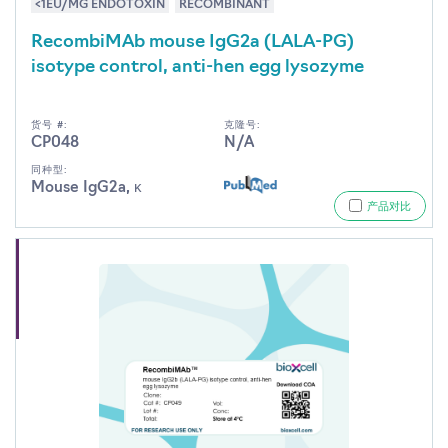
<1EU/MG ENDOTOXIN
RECOMBINANT
RecombiMAb mouse IgG2a (LALA-PG)
isotype control, anti-hen egg lysozyme
货号 #:
克隆号:
CP048
N/A
同种型:
Mouse IgG2a, κ
产品对比