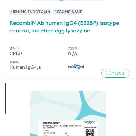
<1EU/MG ENDOTOXIN
RECOMBINANT
RecombiMAb human IgG4 (S228P) isotype
control, anti-hen egg lysozyme
货号 #:
克隆号:
CP147
N/A
同种型:
Human IgG4, κ
产品对比