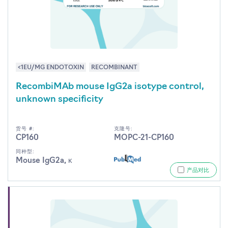
<1EU/MG ENDOTOXIN
RECOMBINANT
RecombiMAb mouse IgG2a isotype control,
unknown specificity
货号 #:
克隆号:
CP160
MOPC-21-CP160
同种型:
Mouse IgG2a, κ
产品对比