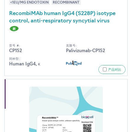
<1EU/MG ENDOTOXIN
RECOMBINANT
RecombiMAb human IgG4 (S228P) isotype
control, anti-respiratory syncytial virus
货号 #:
克隆号:
CP152
Palivizumab-CP152
同种型:
Human IgG4, κ
产品对比