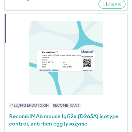
产品对比
<1EU/MG ENDOTOXIN
RECOMBINANT
RecombiMAb mouse IgG2a (D265A) isotype
control, anti-hen egg lysozyme