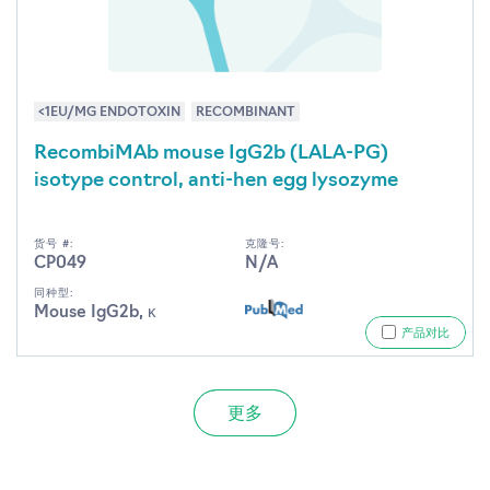
<1EU/MG ENDOTOXIN
RECOMBINANT
RecombiMAb mouse IgG2b (LALA-PG)
isotype control, anti-hen egg lysozyme
货号 #:
克隆号:
CP049
N/A
同种型:
Mouse IgG2b, κ
产品对比
更多