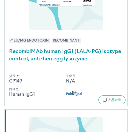
<1EU/MG ENDOTOXIN
RECOMBINANT
RecombiMAb human IgG1 (LALA-PG) isotype
control, anti-hen egg lysozyme
货号 #:
克隆号:
CP149
N/A
同种型:
Human IgG1
产品对比