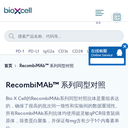
询价
PD-1
PD-L1
IgG2a
CD3ε
CD28
Ly6G
IFNγ
IL-4
首页
RecombiMAb™ 系列同型对照
RecombiMAb™ 系列同型对照
Bio X Cell的RecombiMAb系列同型对照抗体是重组表达
的，确保了很高的批次间一致性和实验间的数据重现性。
所有RecombiMAb系列抗体均使用超灵敏qPCR筛查鼠病
原体，筛查蛋白聚集，并保证每mg含有少于1个内毒素单