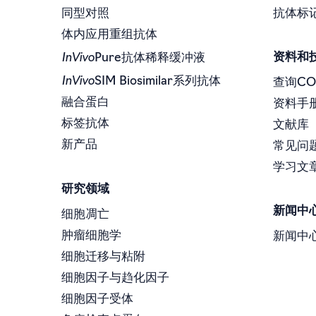
同型对照
抗体标
体内应用重组抗体
InVivo
资料和
Pure抗体稀释缓冲液
InVivo
SIM Biosimilar系列抗体
查询CO
融合蛋白
资料手
标签抗体
文献库
新产品
常见问
学习文
研究领域
新闻中
细胞凋亡
肿瘤细胞学
新闻中
细胞迁移与粘附
细胞因子与趋化因子
细胞因子受体