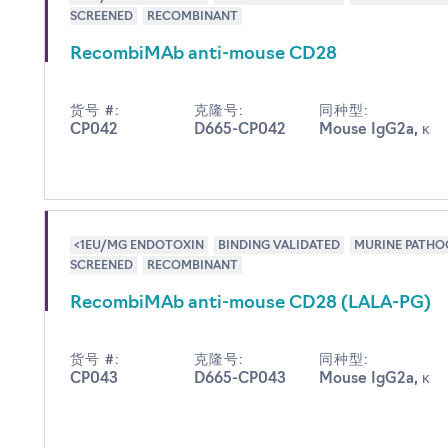
SCREENED
RECOMBINANT
RecombiMAb anti-mouse CD28
货号 #:
克隆号:
同种型:
CP042
D665-CP042
Mouse IgG2a, κ
<1EU/MG ENDOTOXIN
BINDING VALIDATED
MURINE PATHO
SCREENED
RECOMBINANT
RecombiMAb anti-mouse CD28 (LALA-PG)
货号 #:
克隆号:
同种型:
CP043
D665-CP043
Mouse IgG2a, κ