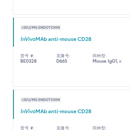
<2EU/MG ENDOTOXIN
InVivo
MAb anti-mouse CD28
货号 #:
克隆号:
同种型:
BE0328
D665
Mouse IgG1, κ
<2EU/MG ENDOTOXIN
InVivo
MAb anti-mouse CD28
货号 #:
克隆号:
同种型: