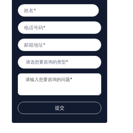
姓
名
*
姓
电
名
话
号
邮
码
箱
*
地
问
址
题
*
类
问
型
题
*
描
述
*
提交