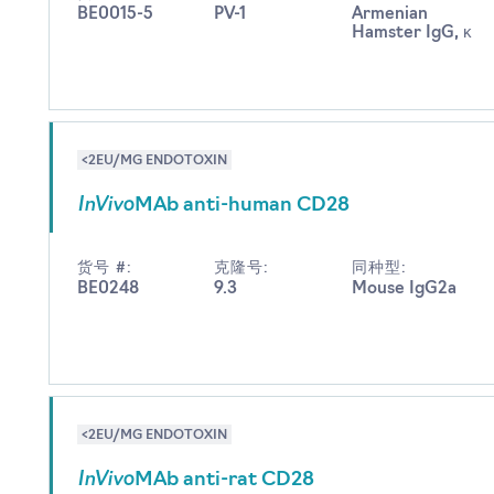
BE0015-5
PV-1
Armenian
Hamster IgG, κ
<2EU/MG ENDOTOXIN
InVivo
MAb anti-human CD28
货号 #:
克隆号:
同种型:
BE0248
9.3
Mouse IgG2a
<2EU/MG ENDOTOXIN
InVivo
MAb anti-rat CD28