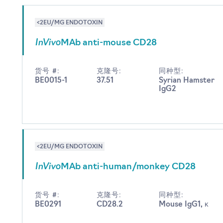
<2EU/MG ENDOTOXIN
InVivo
MAb anti-mouse CD28
货号 #:
克隆号:
同种型:
BE0015-1
37.51
Syrian Hamster
IgG2
<2EU/MG ENDOTOXIN
InVivo
MAb anti-human/monkey CD28
货号 #:
克隆号:
同种型:
BE0291
CD28.2
Mouse IgG1, κ