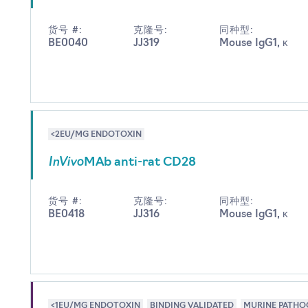
货号 #:
克隆号:
同种型:
BE0040
JJ319
Mouse IgG1, κ
<2EU/MG ENDOTOXIN
InVivo
MAb anti-rat CD28
货号 #:
克隆号:
同种型:
BE0418
JJ316
Mouse IgG1, κ
<1EU/MG ENDOTOXIN
BINDING VALIDATED
MURINE PATHO