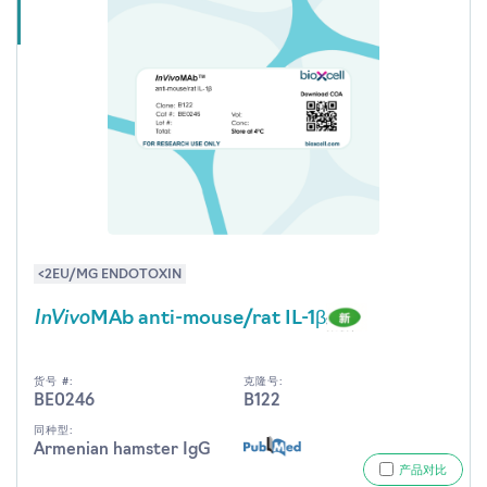
<2EU/MG ENDOTOXIN
InVivo
MAb anti-mouse/rat IL-1β
货号 #:
克隆号:
BE0246
B122
同种型:
Armenian hamster IgG
产品对比