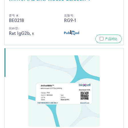
货号 #:
克隆号:
BE0218
RG9-1
同种型:
Rat IgG2b, κ
产品对比