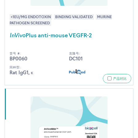
<1EU/MG ENDOTOXIN
BINDING VALIDATED
MURINE
PATHOGEN SCREENED
InVivo
Plus anti-mouse VEGFR-2
货号 #:
克隆号:
BP0060
DC101
同种型:
Rat IgG1, κ
产品对比