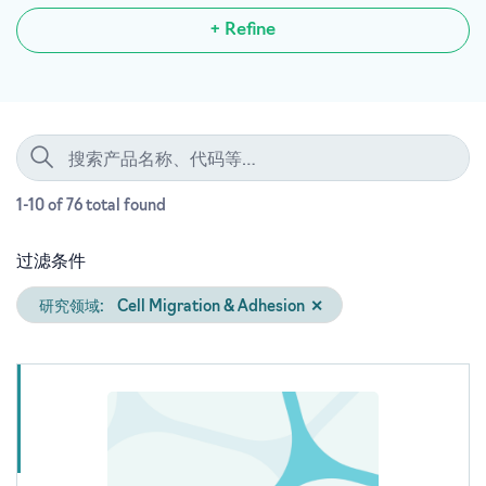
+ Refine
1-10 of 76
total
found
过滤条件
研究领域:
Cell Migration & Adhesion
✕