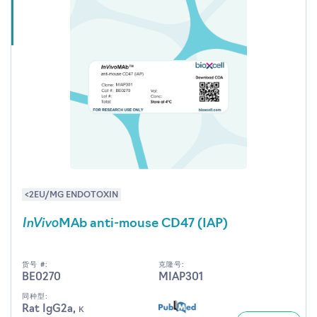
<2EU/MG ENDOTOXIN
InVivo
MAb anti-mouse CD47 (IAP)
货号 #:
克隆号:
BE0270
MIAP301
同种型:
Rat IgG2a, κ