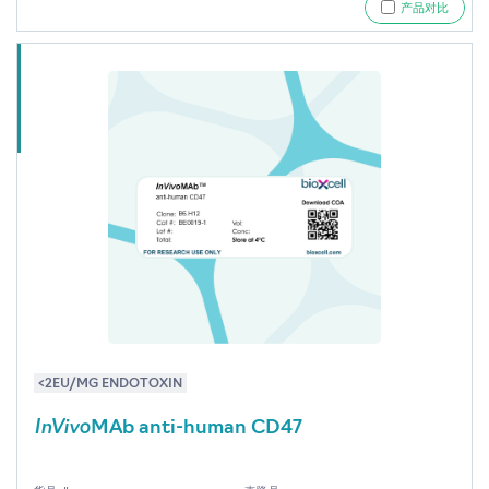
产品对比
<2EU/MG ENDOTOXIN
InVivo
MAb anti-human CD47