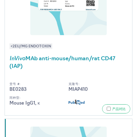
<2EU/MG ENDOTOXIN
InVivo
MAb anti-mouse/human/rat CD47
(IAP)
货号 #:
克隆号:
BE0283
MIAP410
同种型:
Mouse IgG1, κ
产品对比