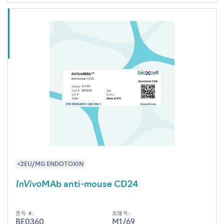
<2EU/MG ENDOTOXIN
InVivo
MAb anti-mouse CD24
货号 #:
克隆号:
BE0360
M1/69