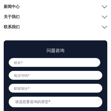
新闻中心
关于我们
联系我们
问题咨询
姓
名
姓
*
电
名
话
号
邮
码
箱
*
地
问
址
题
*
类