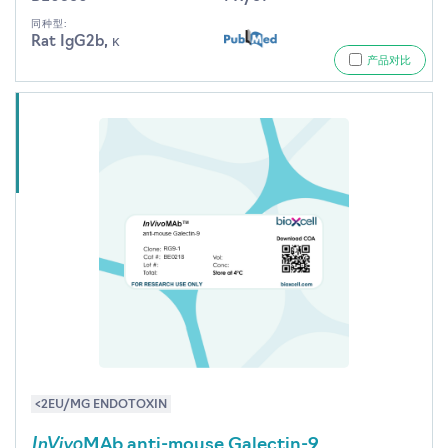
同种型:
Rat IgG2b, κ
产品对比
<2EU/MG ENDOTOXIN
InVivo
MAb anti-mouse Galectin-9