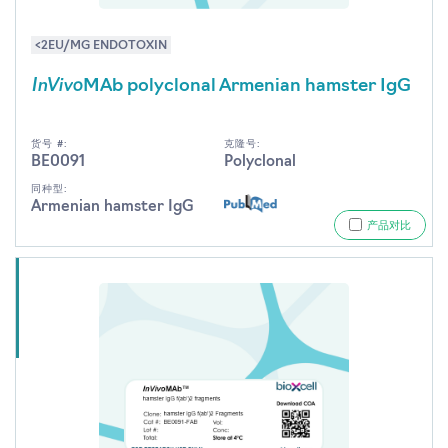
<2EU/MG ENDOTOXIN
InVivo
MAb polyclonal Armenian hamster IgG
货号 #:
克隆号:
BE0091
Polyclonal
同种型:
Armenian hamster IgG
产品对比