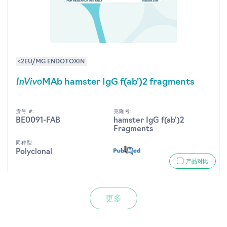
<2EU/MG ENDOTOXIN
InVivo
MAb hamster IgG f(ab')2 fragments
货号 #:
克隆号:
BE0091-FAB
hamster IgG f(ab')2
Fragments
同种型:
Polyclonal
产品对比
更多