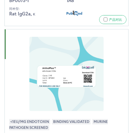
BP0075-1
1A8
同种型:
Rat IgG2a, κ
产品对比
<1EU/MG ENDOTOXIN
BINDING VALIDATED
MURINE
PATHOGEN SCREENED