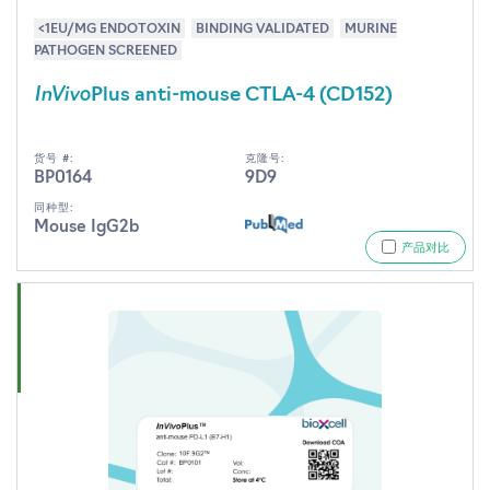
<1EU/MG ENDOTOXIN
BINDING VALIDATED
MURINE
PATHOGEN SCREENED
InVivo
Plus anti-mouse CTLA-4 (CD152)
货号 #:
克隆号:
BP0164
9D9
同种型:
Mouse IgG2b
产品对比