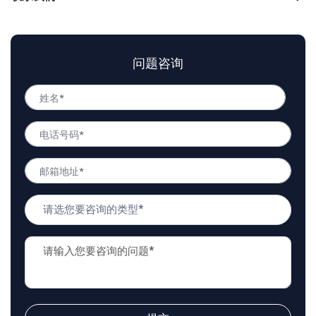
问题咨询
姓
名
姓
*
电
名
话
号
邮
码
箱
*
地
问
址
题
*
类
问
型
题
*
描
述
*