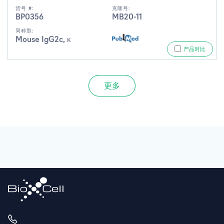
货号 #:
克隆号:
BP0356
MB20-11
同种型:
Mouse IgG2c, κ
产品对比
更多