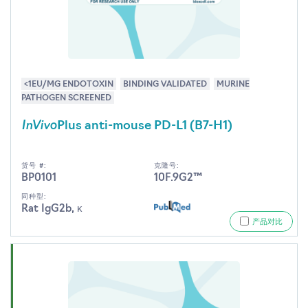
<1EU/MG ENDOTOXIN
BINDING VALIDATED
MURINE
PATHOGEN SCREENED
InVivo
Plus anti-mouse PD-L1 (B7-H1)
货号 #:
克隆号:
BP0101
10F.9G2™
同种型:
Rat IgG2b, κ
产品对比