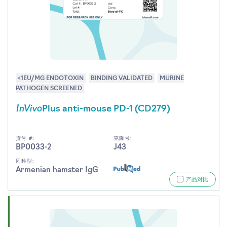
<1EU/MG ENDOTOXIN
BINDING VALIDATED
MURINE
PATHOGEN SCREENED
InVivo
Plus anti-mouse PD-1 (CD279)
货号 #:
克隆号:
BP0033-2
J43
同种型:
Armenian hamster IgG
产品对比