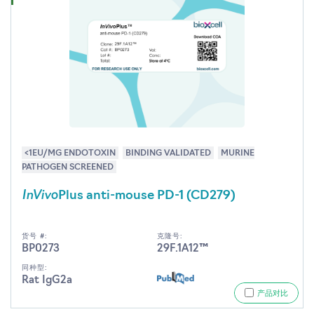
<1EU/MG ENDOTOXIN
BINDING VALIDATED
MURINE
PATHOGEN SCREENED
InVivo
Plus anti-mouse PD-1 (CD279)
货号 #:
克隆号:
BP0273
29F.1A12™
同种型:
Rat IgG2a
产品对比