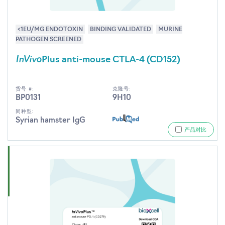
<1EU/MG ENDOTOXIN
BINDING VALIDATED
MURINE
PATHOGEN SCREENED
InVivo
Plus anti-mouse CTLA-4 (CD152)
货号 #:
克隆号:
BP0131
9H10
同种型:
Syrian hamster IgG
产品对比