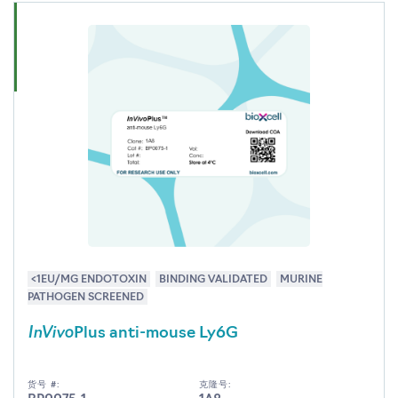
<1EU/MG ENDOTOXIN
BINDING VALIDATED
MURINE
PATHOGEN SCREENED
InVivo
Plus anti-mouse Ly6G
货号 #:
克隆号: