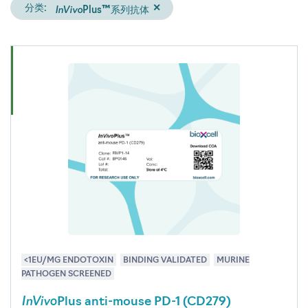
InVivo
分类:
✕
Plus™系列抗体
<1EU/MG ENDOTOXIN
BINDING VALIDATED
MURINE
PATHOGEN SCREENED
InVivo
Plus anti-mouse PD-1 (CD279)