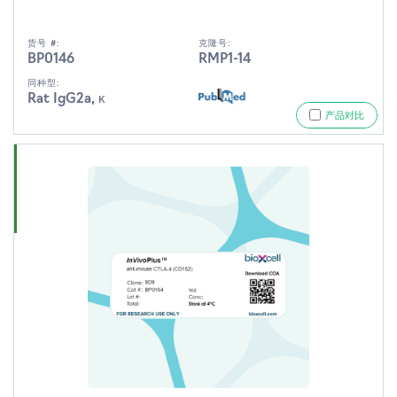
货号 #:
克隆号:
BP0146
RMP1-14
同种型:
Rat IgG2a, κ
产品对比