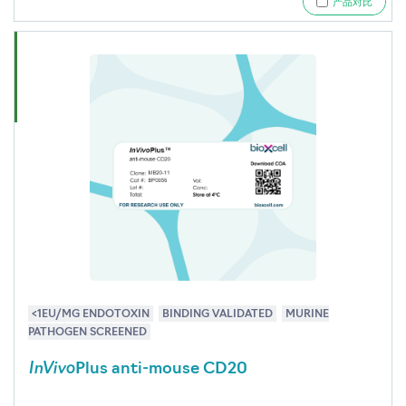
产品对比
<1EU/MG ENDOTOXIN
BINDING VALIDATED
MURINE
PATHOGEN SCREENED
InVivo
Plus anti-mouse CD20