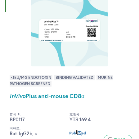
<1EU/MG ENDOTOXIN
BINDING VALIDATED
MURINE
PATHOGEN SCREENED
InVivo
Plus anti-mouse CD8α
货号 #:
克隆号:
BP0117
YTS 169.4
同种型:
Rat IgG2b, κ