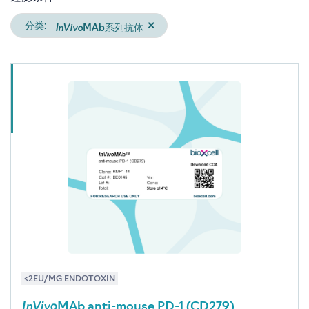
InVivo
分类:
✕
MAb系列抗体
<2EU/MG ENDOTOXIN
InVivo
MAb anti-mouse PD-1 (CD279)