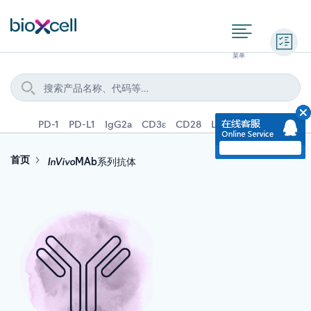
询价
PD-1
PD-L1
IgG2a
CD3ε
CD28
Ly6G
IFNγ
IL-4
InVivo
首页
MAb系列抗体