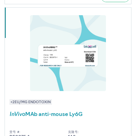
<2EU/MG ENDOTOXIN
InVivo
MAb anti-mouse Ly6G
货号 #:
克隆号: