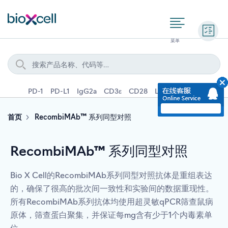
询价
PD-1
PD-L1
IgG2a
CD3ε
CD28
Ly6G
IFNγ
IL-4
首页
RecombiMAb™ 系列同型对照
RecombiMAb™ 系列同型对照
Bio X Cell的RecombiMAb系列同型对照抗体是重组表达
的，确保了很高的批次间一致性和实验间的数据重现性。
所有RecombiMAb系列抗体均使用超灵敏qPCR筛查鼠病
原体，筛查蛋白聚集，并保证每mg含有少于1个内毒素单