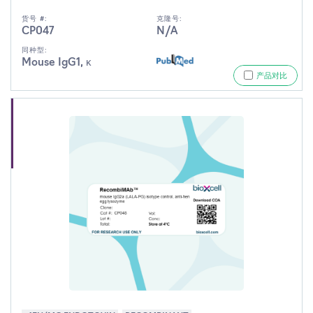
货号 #:
克隆号:
CP047
N/A
同种型:
Mouse IgG1, κ
产品对比