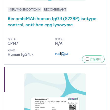
<1EU/MG ENDOTOXIN
RECOMBINANT
RecombiMAb human IgG4 (S228P) isotype
control, anti-hen egg lysozyme
货号 #:
克隆号:
CP147
N/A
同种型:
Human IgG4, κ
产品对比