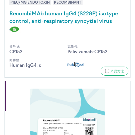
<1EU/MG ENDOTOXIN
RECOMBINANT
RecombiMAb human IgG4 (S228P) isotype
control, anti-respiratory syncytial virus
货号 #:
克隆号:
CP152
Palivizumab-CP152
同种型:
Human IgG4, κ
产品对比