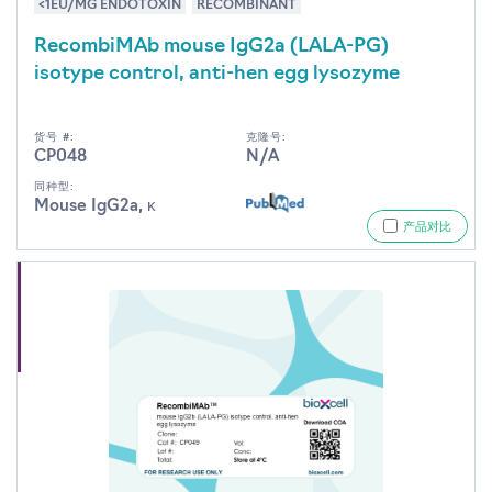
<1EU/MG ENDOTOXIN
RECOMBINANT
RecombiMAb mouse IgG2a (LALA-PG)
isotype control, anti-hen egg lysozyme
货号 #:
克隆号:
CP048
N/A
同种型:
Mouse IgG2a, κ
产品对比