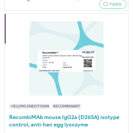
产品对比
<1EU/MG ENDOTOXIN
RECOMBINANT
RecombiMAb mouse IgG2a (D265A) isotype
control, anti-hen egg lysozyme