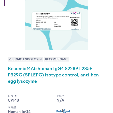
<1EU/MG ENDOTOXIN
RECOMBINANT
RecombiMAb human IgG4 S228P L235E
P329G (SPLEPG) isotype control, anti-hen
egg lysozyme
货号 #:
克隆号:
CP148
N/A
同种型:
Human IgG4