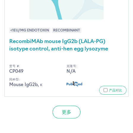
<1EU/MG ENDOTOXIN
RECOMBINANT
RecombiMAb mouse IgG2b (LALA-PG)
isotype control, anti-hen egg lysozyme
货号 #:
克隆号:
CP049
N/A
同种型:
Mouse IgG2b, κ
产品对比
更多