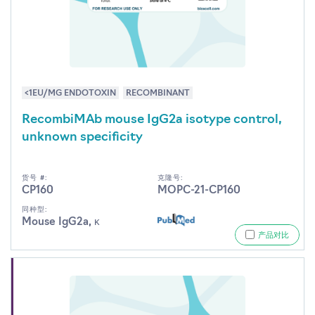
<1EU/MG ENDOTOXIN
RECOMBINANT
RecombiMAb mouse IgG2a isotype control,
unknown specificity
货号 #:
克隆号:
CP160
MOPC-21-CP160
同种型:
Mouse IgG2a, κ
产品对比