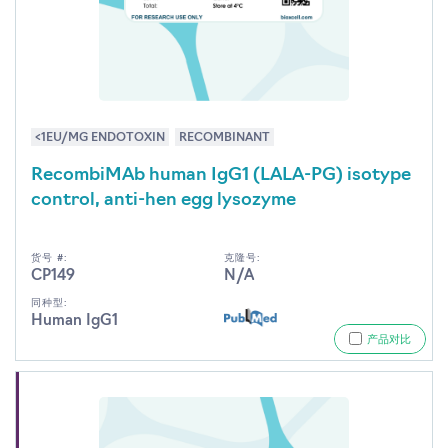
<1EU/MG ENDOTOXIN
RECOMBINANT
RecombiMAb human IgG1 (LALA-PG) isotype
control, anti-hen egg lysozyme
货号 #:
克隆号:
CP149
N/A
同种型:
Human IgG1
产品对比