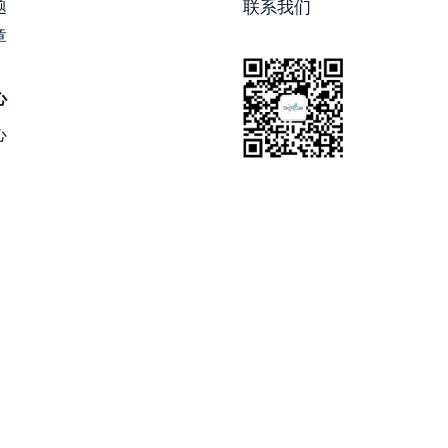
题
联系我们
章
心
心