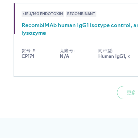
<1EU/MG ENDOTOXIN
RECOMBINANT
RecombiMAb human IgG1 isotype control, a
lysozyme
货号 #:
克隆号:
同种型:
CP174
N/A
Human IgG1, κ
更多