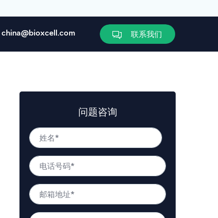
china@bioxcell.com
联系我们
问题咨询
姓
名
*
姓
电
名
话
号
邮
码
箱
*
地
问
址