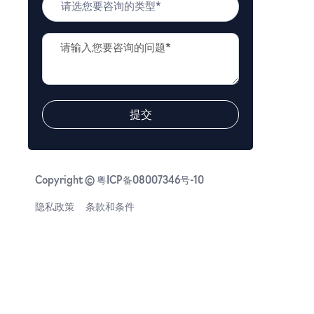
题
*
类
问
型
题
*
描
述
*
提交
Copyright © 粤ICP备08007346号-10
隐私政策
条款和条件