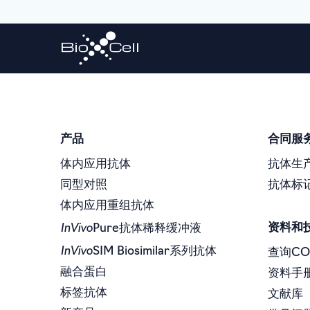
产品
合同服
体内应用抗体
抗体生
同型对照
抗体标
体内应用重组抗体
InVivo
资料和
Pure抗体稀释缓冲液
InVivo
SIM Biosimilar系列抗体
查询CO
融合蛋白
资料手
标签抗体
文献库